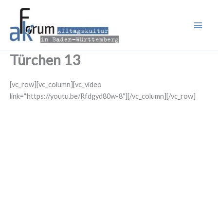
Zum
Inhalt
springen
Türchen 13
[vc_row][vc_column][vc_video
link=“https://youtu.be/Rfdgyd80w-8″][/vc_column][/vc_row]