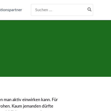
Search
tionspartner
for:
den man aktiv einwirken kann. Für
drohen. Kaum jemanden dürfte