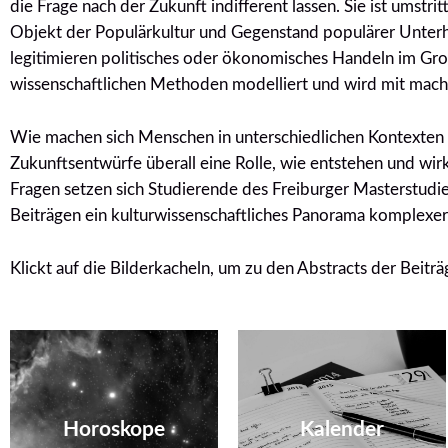
die Frage nach der Zukunft indifferent lassen. Sie ist umst
Objekt der Populärkultur und Gegenstand populärer Unterha
legitimieren politisches oder ökonomisches Handeln im Große
wissenschaftlichen Methoden modelliert und wird mit macht
Wie machen sich Menschen in unterschiedlichen Kontexten e
Zukunftsentwürfe überall eine Rolle, wie entstehen und w
Fragen setzen sich Studierende des Freiburger Masterstudie
Beiträgen ein kulturwissenschaftliches Panorama komplexer
Klickt auf die Bilderkacheln, um zu den Abstracts der Beitr
Es steht in den Sternen
geschrieben… Wie
Mit Kalendern Zukunft
Horoskope zukünftige
planen
Handlungen
Horoskope
Kalender
beeinflussen