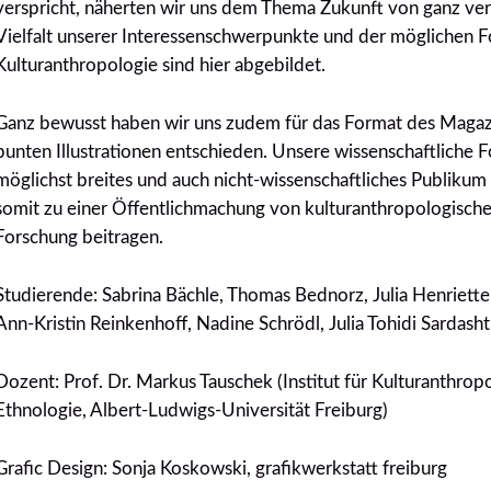
verspricht, näherten wir uns dem Thema Zukunft von ganz ver
Vielfalt unserer Interessenschwerpunkte und der möglichen F
Kulturanthropologie sind hier abgebildet.
Ganz bewusst haben wir uns zudem für das Format des Magaz
bunten Illustrationen entschieden. Unsere wissenschaftliche F
möglichst breites und auch nicht-wissenschaftliches Publiku
somit zu einer Öffentlichmachung von kulturanthropologische
Forschung beitragen.
Studierende: Sabrina Bächle, Thomas Bednorz, Julia Henriette
Ann-Kristin Reinkenhoff, Nadine Schrödl, Julia Tohidi Sardasht
Dozent: Prof. Dr. Markus Tauschek (Institut für Kulturanthro
Ethnologie, Albert-Ludwigs-Universität Freiburg)
Grafic Design: Sonja Koskowski, grafikwerkstatt freiburg