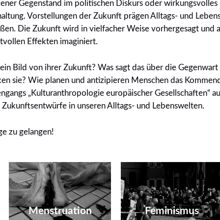
rittener Gegenstand im politischen Diskurs oder wirkungsvolle
ltung. Vorstellungen der Zukunft prägen Alltags- und Leben
n. Die Zukunft wird in vielfacher Weise vorhergesagt und ant
vollen Effekten imaginiert.
in Bild von ihrer Zukunft? Was sagt das über die Gegenwart
irken sie? Wie planen und antizipieren Menschen das Kommen
ngangs „Kulturanthropologie europäischer Gesellschaften“ au
 Zukunftsentwürfe in unseren Alltags- und Lebenswelten.
äge zu gelangen!
Planen des
Unplanbaren –
Feminist Futures
Zukunftspraktiken im
Menstruation
Feminismus
Menstruations- zyklus