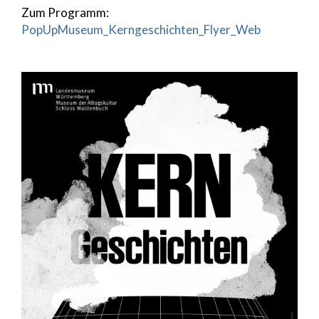
Zum Programm:
PopUpMuseum_Kerngeschichten_Flyer_Web