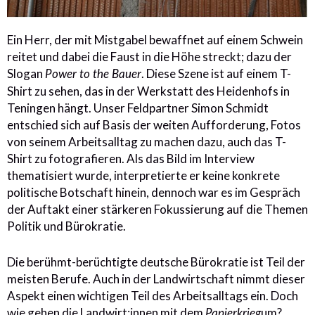
Ein Herr, der mit Mistgabel bewaffnet auf einem Schwein
reitet und dabei die Faust in die Höhe streckt; dazu der
Slogan
. Diese Szene ist auf einem T-
Power to the Bauer
Shirt zu sehen, das in der Werkstatt des Heidenhofs in
Teningen hängt. Unser Feldpartner Simon Schmidt
entschied sich auf Basis der weiten Aufforderung, Fotos
von seinem Arbeitsalltag zu machen dazu, auch das T-
Shirt zu fotografieren. Als das Bild im Interview
thematisiert wurde, interpretierte er keine konkrete
politische Botschaft hinein, dennoch war es im Gespräch
der Auftakt einer stärkeren Fokussierung auf die Themen
Politik und Bürokratie.
Die berühmt-berüchtigte deutsche Bürokratie ist Teil der
meisten Berufe. Auch in der Landwirtschaft nimmt dieser
Aspekt einen wichtigen Teil des Arbeitsalltags ein. Doch
wie gehen die Landwirt:innen mit dem
um?
Papierkrieg